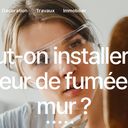
Décoration
Travaux
Immobilier
t-on installe
eur de fumée
mur ?