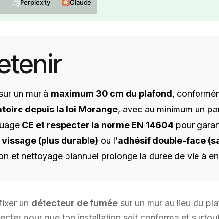
k
Perplexity
Claude
etenir
 sur un mur à
maximum 30 cm du plafond
, conformé
atoire depuis la loi Morange
, avec au minimum un pa
rquage
CE et respecter la norme EN 14604
pour garant
e
vissage (plus durable)
ou l’
adhésif double-face (s
on et nettoyage biannuel prolonge la durée de vie à e
fixer un
détecteur de fumée
sur un mur au lieu du pla
pecter pour que ton installation soit conforme et surtou