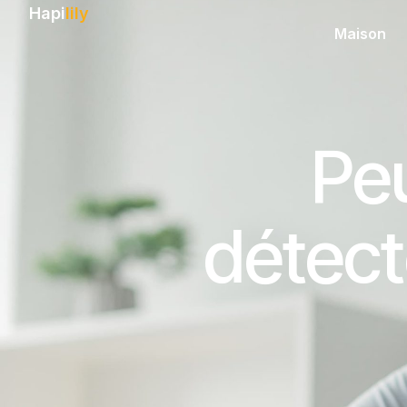
Hapi
lily
Maison
Peu
détect