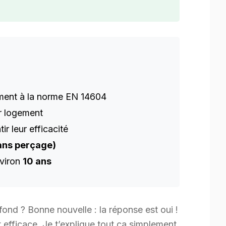
ment à la norme EN 14604
r logement
ir leur efficacité
ans perçage)
nviron
10 ans
fond ? Bonne nouvelle : la réponse est oui !
t efficace. Je t’explique tout ça simplement,