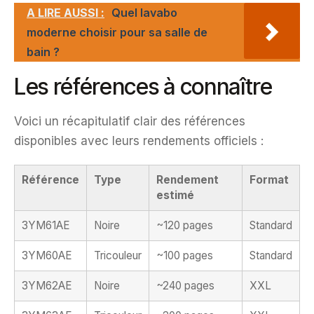
A LIRE AUSSI :
Quel lavabo
moderne choisir pour sa salle de
bain ?
Les références à connaître
Voici un récapitulatif clair des références
disponibles avec leurs rendements officiels :
Référence
Type
Rendement
Format
estimé
3YM61AE
Noire
~120 pages
Standard
3YM60AE
Tricouleur
~100 pages
Standard
3YM62AE
Noire
~240 pages
XXL