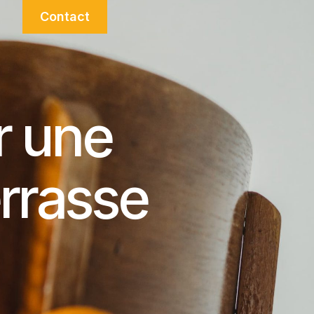
Contact
r une
errasse