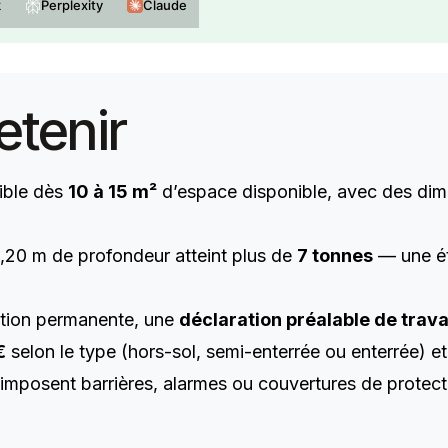
k
Perplexity
Claude
etenir
sible dès
10 à 15 m²
d’espace disponible, avec des d
1,20 m de profondeur atteint plus de
7 tonnes
— une étu
ation permanente, une
déclaration préalable de trav
€
selon le type (hors-sol, semi-enterrée ou enterrée) et
mposent barrières, alarmes ou couvertures de protect