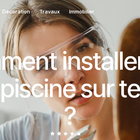
Décoration
Travaux
Immobilier
ent installe
 piscine sur t
?