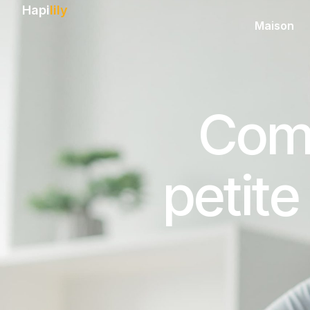
Hapi
lily
Maison
Comm
petite